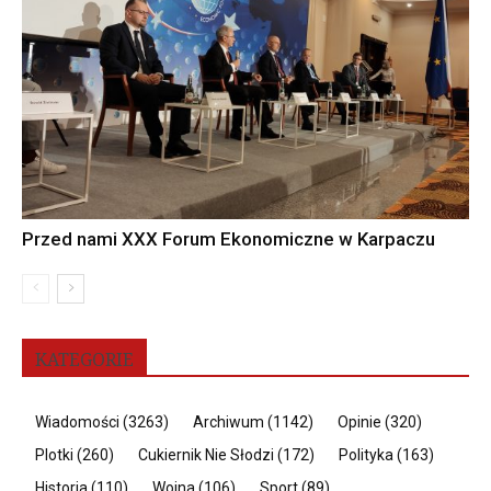
Przed nami XXX Forum Ekonomiczne w Karpaczu
KATEGORIE
Wiadomości
(3263)
Archiwum
(1142)
Opinie
(320)
Plotki
(260)
Cukiernik Nie Słodzi
(172)
Polityka
(163)
Historia
(110)
Wojna
(106)
Sport
(89)