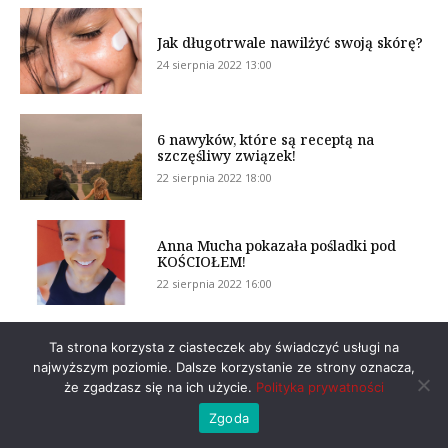
Jak długotrwale nawilżyć swoją skórę?
24 sierpnia 2022 13:00
6 nawyków, które są receptą na
szczęśliwy związek!
22 sierpnia 2022 18:00
Anna Mucha pokazała pośladki pod
KOŚCIOŁEM!
22 sierpnia 2022 16:00
Ta strona korzysta z ciasteczek aby świadczyć usługi na
Marcela Leszczak i Misiek Koterski
chodzą na terapię dla par!
najwyższym poziomie. Dalsze korzystanie ze strony oznacza,
że zgadzasz się na ich użycie.
Polityka prywatności
22 sierpnia 2022 14:00
Zgoda