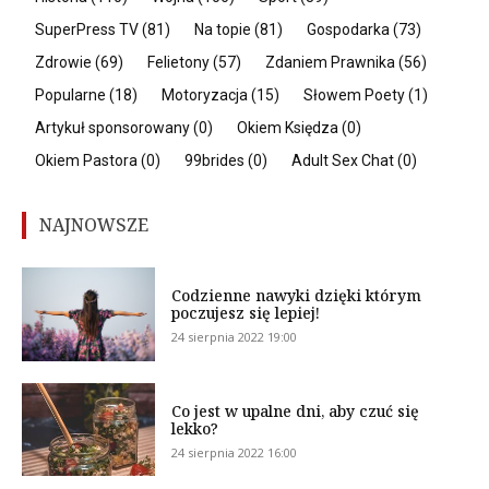
SuperPress TV
(81)
Na topie
(81)
Gospodarka
(73)
Zdrowie
(69)
Felietony
(57)
Zdaniem Prawnika
(56)
Popularne
(18)
Motoryzacja
(15)
Słowem Poety
(1)
Artykuł sponsorowany
(0)
Okiem Księdza
(0)
Okiem Pastora
(0)
99brides
(0)
Adult Sex Chat
(0)
NAJNOWSZE
Codzienne nawyki dzięki którym
poczujesz się lepiej!
24 sierpnia 2022 19:00
Co jest w upalne dni, aby czuć się
lekko?
24 sierpnia 2022 16:00