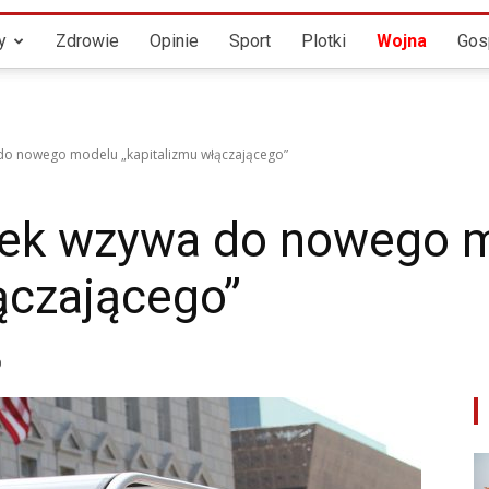
Twoje
y
Zdrowie
Opinie
Sport
Plotki
Wojna
Gos
 do nowego modelu „kapitalizmu włączającego”
Źródło
zek wzywa do nowego 
ączającego”
Wiadomości
0