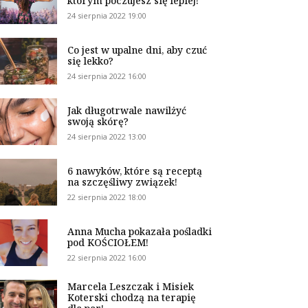
którym poczujesz się lepiej!
24 sierpnia 2022 19:00
Co jest w upalne dni, aby czuć
się lekko?
24 sierpnia 2022 16:00
Jak długotrwale nawilżyć
swoją skórę?
24 sierpnia 2022 13:00
6 nawyków, które są receptą
na szczęśliwy związek!
22 sierpnia 2022 18:00
Anna Mucha pokazała pośladki
pod KOŚCIOŁEM!
22 sierpnia 2022 16:00
Marcela Leszczak i Misiek
Koterski chodzą na terapię