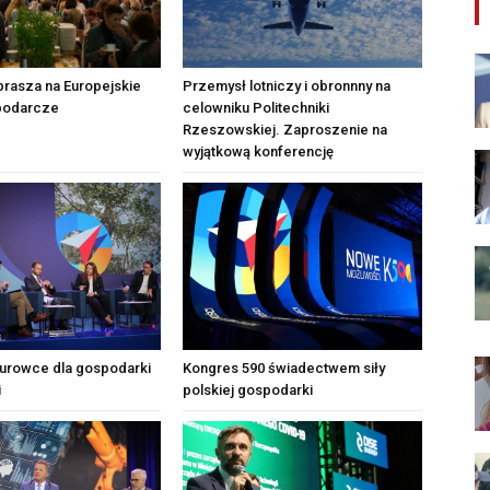
rasza na Europejskie
Przemysł lotniczy i obronnny na
podarcze
celowniku Politechniki
Rzeszowskiej. Zaproszenie na
wyjątkową konferencję
urowce dla gospodarki
Kongres 590 świadectwem siły
i
polskiej gospodarki