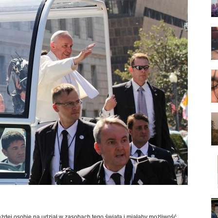
żdej osobie na udział w zasobach tego świata i miałaby możliwość