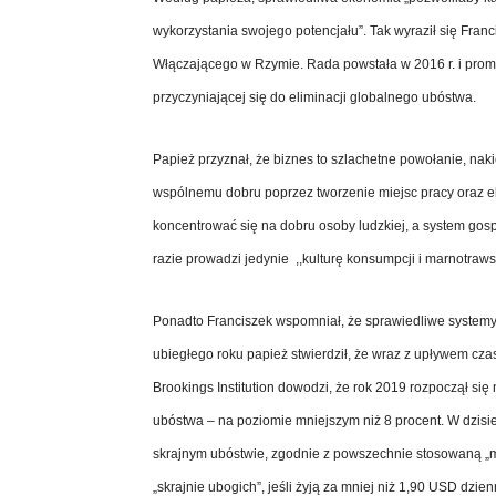
wykorzystania swojego potencjału”. Tak wyraził się Fra
Włączającego w Rzymie. Rada powstała w 2016 r. i prom
przyczyniającej się do eliminacji globalnego ubóstwa.
Papież przyznał, że biznes to szlachetne powołanie, na
wspólnemu dobru poprzez tworzenie miejsc pracy oraz el
koncentrować się na dobru osoby ludzkiej, a system go
razie prowadzi jedynie ,,kulturę konsumpcji i marnotraws
Ponadto Franciszek wspomniał, że sprawiedliwe syste
ubiegłego roku papież stwierdził, że wraz z upływem czas
Brookings Institution dowodzi, że rok 2019 rozpoczął si
ubóstwa – na poziomie mniejszym niż 8 procent. W dzisiej
skrajnym ubóstwie, zgodnie z powszechnie stosowaną „m
„skrajnie ubogich”, jeśli żyją za mniej niż 1,90 USD dzie