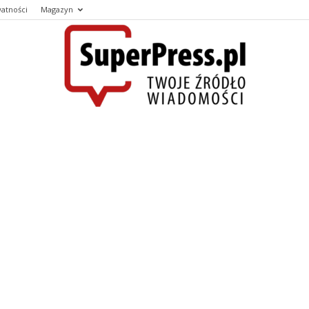
watności
Magazyn
SUPERPESS
–