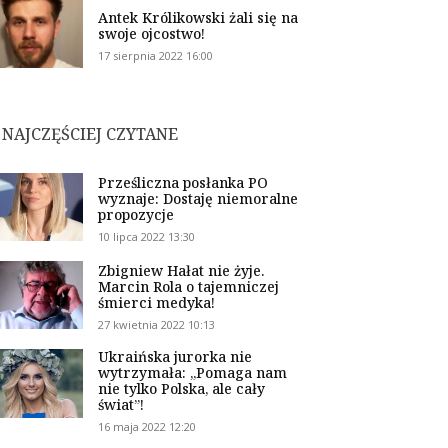
Antek Królikowski żali się na
swoje ojcostwo!
17 sierpnia 2022 16:00
NAJCZĘŚCIEJ CZYTANE
Prześliczna posłanka PO
wyznaje: Dostaję niemoralne
propozycje
10 lipca 2022 13:30
Zbigniew Hałat nie żyje.
Marcin Rola o tajemniczej
śmierci medyka!
27 kwietnia 2022 10:13
Ukraińska jurorka nie
wytrzymała: „Pomaga nam
nie tylko Polska, ale cały
świat”!
16 maja 2022 12:20