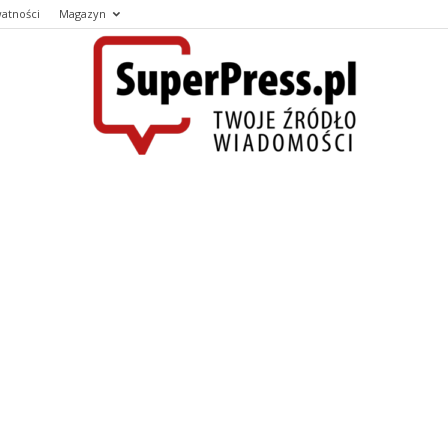
watności
Magazyn
SUPERPESS
–