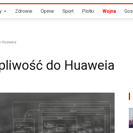
Twoje
y
Zdrowie
Opinie
Sport
Plotki
Wojna
Gos
do Huaweia
Źródło
erpliwość do Huaweia
Wiadomości