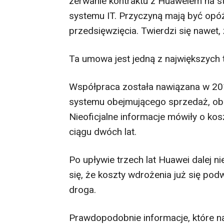
zerwanie kontraktu z Huaweiem na s
systemu IT. Przyczyną mają być opóźn
przedsięwzięcia. Twierdzi się nawet
Ta umowa jest jedną z największych t
Współpraca została nawiązana w 201
systemu obejmującego sprzedaż, obsłu
Nieoficjalne informacje mówiły o kos
ciągu dwóch lat.
Po upływie trzech lat Huawei dalej n
się, że koszty wdrożenia już się pod
droga.
Prawdopodobnie informacje, które nap