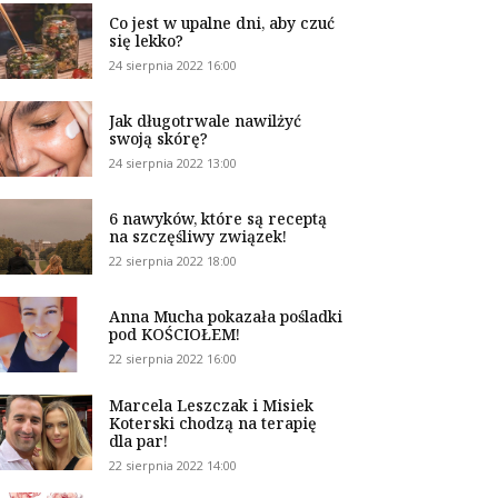
Co jest w upalne dni, aby czuć
się lekko?
24 sierpnia 2022 16:00
Jak długotrwale nawilżyć
swoją skórę?
24 sierpnia 2022 13:00
6 nawyków, które są receptą
na szczęśliwy związek!
22 sierpnia 2022 18:00
Anna Mucha pokazała pośladki
pod KOŚCIOŁEM!
22 sierpnia 2022 16:00
Marcela Leszczak i Misiek
Koterski chodzą na terapię
dla par!
22 sierpnia 2022 14:00