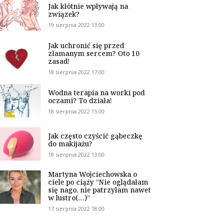
Jak kłótnie wpływają na
związek?
19 sierpnia 2022 13:00
Jak uchronić się przed
złamanym sercem? Oto 10
zasad!
18 sierpnia 2022 17:00
Wodna terapia na worki pod
oczami? To działa!
18 sierpnia 2022 15:00
Jak często czyścić gąbeczkę
do makijażu?
18 sierpnia 2022 13:00
Martyna Wojciechowska o
ciele po ciąży ”Nie oglądałam
się nago, nie patrzyłam nawet
w lustro(…)”
17 sierpnia 2022 18:00