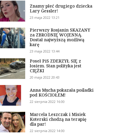
Znamy płeć drugiego dziecka
Lary Gessler!
23 maja 2022 13:21
Pierwszy Rosjanin SKAZANY
za ZBRODNIĘ WOJENNĄ.
Dostał najwyższą możliwą
karę
23 maja 2022 13:44
Poseł PiS ZDERZYŁ SIĘ z
łosiem. Stan polityka jest
CIĘŻKI
20 maja 2022 20:43
Anna Mucha pokazała pośladki
pod KOŚCIOŁEM!
22 sierpnia 2022 16:00
Marcela Leszczak i Misiek
Koterski chodzą na terapię
dla par!
22 sierpnia 2022 14:00