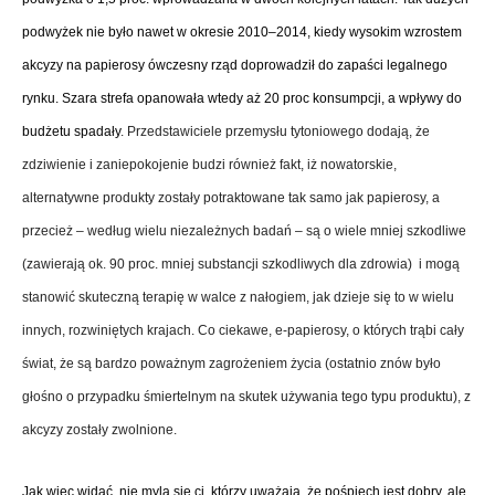
podwyżek nie było nawet w okresie 2010–2014, kiedy wysokim wzrostem
akcyzy na papierosy ówczesny rząd doprowadził do zapaści legalnego
rynku. Szara strefa opanowała wtedy aż 20 proc konsumpcji, a wpływy do
budżetu spadały
. Przedstawiciele przemysłu tytoniowego dodają, że
zdziwienie i zaniepokojenie budzi również fakt, iż nowatorskie,
alternatywne produkty zostały potraktowane tak samo jak papierosy, a
przecież – według wielu niezależnych badań – są o wiele mniej szkodliwe
(zawierają ok. 90 proc. mniej substancji szkodliwych dla zdrowia) i mogą
stanowić skuteczną terapię w walce z nałogiem, jak dzieje się to w wielu
innych, rozwiniętych krajach. Co ciekawe, e-papierosy, o których trąbi cały
świat, że są bardzo poważnym zagrożeniem życia (ostatnio znów było
głośno o przypadku śmiertelnym na skutek używania tego typu produktu), z
akcyzy zostały zwolnione.
Jak więc widać, nie mylą się ci, którzy uważają, że pośpiech jest dobry, ale