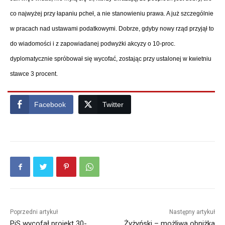
co najwyżej przy łapaniu pcheł, a nie stanowieniu prawa. A już szczególnie
w pracach nad ustawami podatkowymi. Dobrze, gdyby nowy rząd przyjął to
do wiadomości i z zapowiadanej podwyżki akcyzy o 10-proc.
dyplomatycznie spróbował się wycofać, zostając przy ustalonej w kwietniu
stawce 3 procent.
Facebook
Twitter
Poprzedni artykuł
Następny artykuł
PiS wycofał projekt 30-
Żyżyński – możliwa obniżka