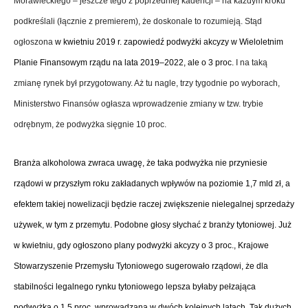
Morawieckiego – jeszcze tego z poprzedniej kadencji – na każdym kroku
podkreślali (łącznie z premierem), że doskonale to rozumieją. Stąd
ogłoszona
w kwietniu 2019 r. zapowiedź podwyżki akcyzy w Wieloletnim
Planie Finansowym rządu na lata 2019–2022, ale o 3 proc.
I na taką
zmianę rynek był przygotowany. Aż tu nagle, trzy tygodnie po wyborach,
Ministerstwo Finansów ogłasza wprowadzenie zmiany w tzw. trybie
odrębnym, że podwyżka sięgnie 10 proc.
Branża alkoholowa zwraca uwagę, że taka podwyżka nie przyniesie
rządowi w przyszłym roku zakładanych wpływów na poziomie 1,7 mld zł, a
efektem takiej nowelizacji będzie raczej zwiększenie nielegalnej sprzedaży
używek, w tym z przemytu.
Podobne głosy słychać z branży tytoniowej. Już
w kwietniu, gdy ogłoszono plany podwyżki akcyzy o 3 proc., Krajowe
Stowarzyszenie Przemysłu Tytoniowego sugerowało rządowi, że dla
stabilności legalnego rynku tytoniowego lepsza byłaby pełzająca
podwyżka o 1,5 proc. wprowadzana w dwóch kolejnych latach. Tak dużych