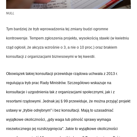
NULL
Tym bardziej że tryb wprowadzenia tej zmiany budzi ogromne
kontrowersje. Tempem zgłoszenia projektu, wysokością stawki (w kwietniu
rząd ogłosił, że akcyza wzrośnie o 3, a nie o 10 proc.) oraz brakiem
konsultacji z organizacjami biznesowymi w tej kwestii.
Obowiązek takiej konsultacji przewiduje rządowa uchwała z 2013 r.
regulująca tryb prac Rady Ministrów. Szczegółowo wskazuje na
konsultacje i uzgodnienia tak z organizacjami społecznymi, jak i z
resortami rządowymi. Jednak jej § 99 przewiduje, że można przyjąć projekt
ustawy w „trybie odrębnym" i bez konsultacji. Mają to uzasadniać
wyjątkowe okoliczności, „gdy waga lub pilność sprawy wymaga
niezwłocznego jej rozstrzygnięcia". Jakie to wyjątkowe okoliczności