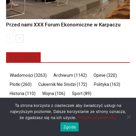
Przed nami XXX Forum Ekonomiczne w Karpaczu
KATEGORIE
Wiadomości
(3263)
Archiwum
(1142)
Opinie
(320)
Plotki
(260)
Cukiernik Nie Słodzi
(172)
Polityka
(163)
Historia
(110)
Wojna
(106)
Sport
(89)
SuperPress TV
(81)
Na topie
(81)
Gospodarka
(73)
Ta strona korzysta z ciasteczek aby świadczyć usługi na
najwyższym poziomie. Dalsze korzystanie ze strony oznacza,
Zdrowie
(69)
Felietony
(57)
Zdaniem Prawnika
(56)
że zgadzasz się na ich użycie.
Polityka prywatności
Popularne
(18)
Motoryzacja
(15)
Słowem Poety
(1)
Zgoda
Artykuł sponsorowany
(0)
Okiem Księdza
(0)