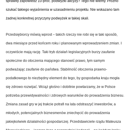
sprawiły zapowiedź 10-proc. podwyżki akcyzy? Tego nie wiemy. Próżno
szukać takiego wyjaśnienia w uzasadnieniu projektu. Nie wskazano tam
żadnej konkretnej przyczyny podwyżek w takiej skali.
Przedsiębiorcy mówią wprost – takich rzeczy nie robi się w taki sposób,
dwa miesiące przed końcem roku i planowanym wprowadzeniem zmian. I
oczywiście mają rację. Taki tryb działań legislacyjnych burzy zaufanie
społeczne do otoczenia mającego stanowić prawo, tym samym
podważając zaufanie do państwa. Stabilność otoczenia prawno-
podatkowego to niezbędny element do tego, by gospodarka kraju mogła
się zdrowo rozwijać. Wciąż głośno i dobitnie powtarzamy, że w Polsce
potrzeba przewidywalności i zdrowych warunków do prowadzenia biznesu.
Zmiana zasad gry w jej trakcie potrafi na lata odstraszyć inwestorów, a
młodych, potencjalnych biznesmenów zniechęcić do prowadzenia
jakiejkolwiek działalności gospodarczej. Przedstawiciele rządu Mateusza