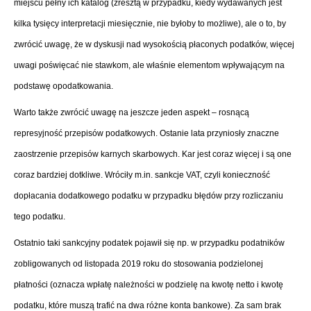
miejscu pełny ich katalog (zresztą w przypadku, kiedy wydawanych jest
kilka tysięcy interpretacji miesięcznie, nie byłoby to możliwe), ale o to, by
zwrócić uwagę, że w dyskusji nad wysokością płaconych podatków, więcej
uwagi poświęcać nie stawkom, ale właśnie elementom wpływającym na
podstawę opodatkowania.
Warto także zwrócić uwagę na jeszcze jeden aspekt – rosnącą
represyjność przepisów podatkowych. Ostanie lata przyniosły znaczne
zaostrzenie przepisów karnych skarbowych. Kar jest coraz więcej i są one
coraz bardziej dotkliwe. Wróciły m.in. sankcje VAT, czyli konieczność
dopłacania dodatkowego podatku w przypadku błędów przy rozliczaniu
tego podatku.
Ostatnio taki sankcyjny podatek pojawił się np. w przypadku podatników
zobligowanych od listopada 2019 roku do stosowania podzielonej
płatności (oznacza wpłatę należności w podzielę na kwotę netto i kwotę
podatku, które muszą trafić na dwa różne konta bankowe). Za sam brak