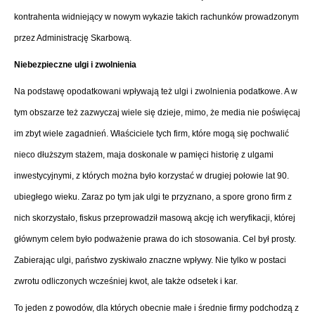
kontrahenta widniejący w nowym wykazie takich rachunków prowadzonym
przez Administrację Skarbową.
Niebezpieczne ulgi i zwolnienia
Na podstawę opodatkowani wpływają też ulgi i zwolnienia podatkowe. A w
tym obszarze też zazwyczaj wiele się dzieje, mimo, że media nie poświęcaj
im zbyt wiele zagadnień. Właściciele tych firm, które mogą się pochwalić
nieco dłuższym stażem, maja doskonale w pamięci historię z ulgami
inwestycyjnymi, z których można było korzystać w drugiej połowie lat 90.
ubiegłego wieku. Zaraz po tym jak ulgi te przyznano, a spore grono firm z
nich skorzystało, fiskus przeprowadził masową akcję ich weryfikacji, której
głównym celem było podważenie prawa do ich stosowania. Cel był prosty.
Zabierając ulgi, państwo zyskiwało znaczne wpływy. Nie tylko w postaci
zwrotu odliczonych wcześniej kwot, ale także odsetek i kar.
To jeden z powodów, dla których obecnie małe i średnie firmy podchodzą z