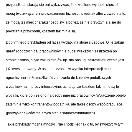
przypadkach starają się oni wykazywać, że określone wydatki, chociaż
mogą być związane z prowadzeniem biznesu, to jednak albo z uwagi na to,
że mogą też mieć charakter osobisty, albo też, że nie przyczyniają się do
powstania przychodu, kosztem takim nie są.
Dobrym tego przykładem od lat są wydatki na stroje służbowe. O ile zakup
ubrań roboczych dal pracowników nie budzi większych zastrzeżeń po
stronie fiskusa, o tyle zakup strojów np. dla obsługi sekretariatu często jest
już kwestionowany. W ostatnim czasie, w wyniku interpretacji mocno
ograniczono także możliwość zaliczania do kosztów podatkowych
wydatków na imprezy integracyjne, uznając, że kosztem takim nie są te
wydatki, które poniesiono na osoby inne niż pracownicy. Wyłączenie objęło
zatem nie tylko kontrahentów podatnika, ale także osoby współpracujące
(podwykonawców mających status samozatrudnionych).
Takie przykłady można mnożyć. Nie chodzi jednak o to, by stworzyć w tym