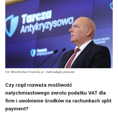
Fot. Ministerstwo FinansÄ‚Ĺ‚w - materiaÄąÂ‚y prasowe
Czy rząd rozważa możliwość
natychmiastowego zwrotu podatku VAT dla
firm i uwolnienie środków na rachunkach split
payment?