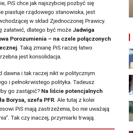
e, PiS chce jak najszybciej pozbyć się
ie piastuje rządowego stanowiska, jest
 wchodzącej w skład Zjednoczonej Prawicy.
wę załatwić, dlatego być może
Jadwiga
fowa Porozumienia – na czele połączonych
łecznej
. Taką zmianę PiS raczej łatwo
zebna jest konsolidacja.
 dawna i tak raczej nikt w politycznym
go i pełnokrwistego polityka. Tadeusz
ałby go zastąpić?
Na liście potencjalnych
ła Borysa, szefa PFR
. Ale tutaj z kolei
esowi PiS mają zastrzeżenia, bo nie uważają
a”. Tak czy inaczej, przymiarki trwają.