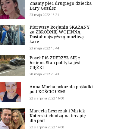
Znamy płeć drugiego dziecka
Lary Gessler!
23 maja 2022 13:21
Pierwszy Rosjanin SKAZANY
za ZBRODNIĘ WOJENNĄ.
Dostał najwyższą możliwą
karę
23 maja 2022 13:44
Poseł PiS ZDERZYŁ SIĘ z
łosiem. Stan polityka jest
CIĘŻKI
20 maja 2022 20:43
Anna Mucha pokazała pośladki
pod KOŚCIOŁEM!
22 sierpnia 2022 16:00
Marcela Leszczak i Misiek
Koterski chodzą na terapię
dla par!
22 sierpnia 2022 14:00