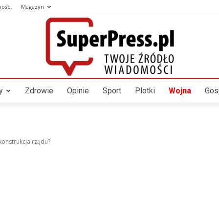
ności
Magazyn
y
Zdrowie
Opinie
Sport
Plotki
Wojna
Gos
SUPERPESS
konstrukcja rządu?
–