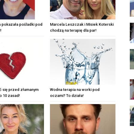
 pokazała pośladki pod
Marcela Leszczak i Misiek Koterski
!
chodzą na terapię dla par!
ć się przed złamanym
Wodna terapia na worki pod
o 10 zasad!
oczami? To działa!