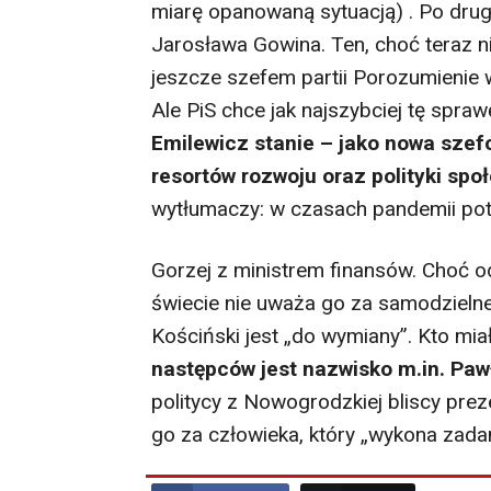
miarę opanowaną sytuacją) . Po drugi
Jarosława Gowina. Ten, choć teraz n
jeszcze szefem partii Porozumienie
Ale PiS chce jak najszybciej tę spra
Emilewicz stanie – jako nowa sze
resortów rozwoju oraz polityki spo
wytłumaczy: w czasach pandemii potr
Gorzej z ministrem finansów. Choć od
świecie nie uważa go za samodzielne
Kościński jest „do wymiany”. Kto mi
następców jest nazwisko m.in. Paw
politycy z Nowogrodzkiej bliscy prez
go za człowieka, który „wykona zadani