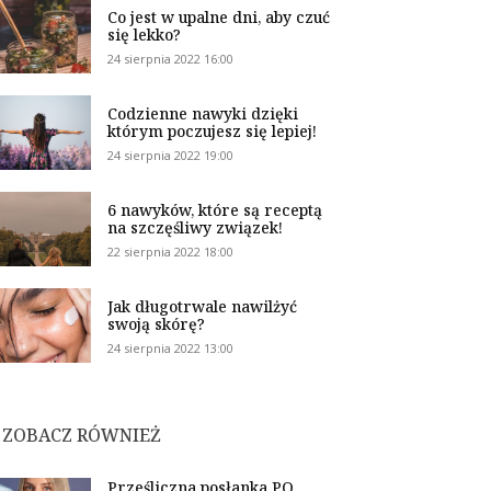
Co jest w upalne dni, aby czuć
się lekko?
24 sierpnia 2022 16:00
Codzienne nawyki dzięki
którym poczujesz się lepiej!
24 sierpnia 2022 19:00
6 nawyków, które są receptą
na szczęśliwy związek!
22 sierpnia 2022 18:00
Jak długotrwale nawilżyć
swoją skórę?
24 sierpnia 2022 13:00
ZOBACZ RÓWNIEŻ
Prześliczna posłanka PO