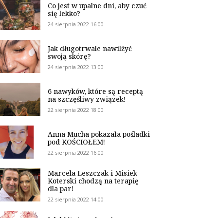
Co jest w upalne dni, aby czuć
się lekko?
24 sierpnia 2022 16:00
Jak długotrwale nawilżyć
swoją skórę?
24 sierpnia 2022 13:00
6 nawyków, które są receptą
na szczęśliwy związek!
22 sierpnia 2022 18:00
Anna Mucha pokazała pośladki
pod KOŚCIOŁEM!
22 sierpnia 2022 16:00
Marcela Leszczak i Misiek
Koterski chodzą na terapię
dla par!
22 sierpnia 2022 14:00