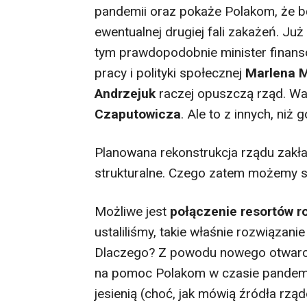
pandemii oraz pokaże Polakom, że bę
ewentualnej drugiej fali zakażeń. Ju
tym prawdopodobnie minister finan
pracy i polityki społecznej
Marlena M
Andrzejuk
raczej opuszczą rząd. Wa
Czaputowicza
. Ale to z innych, ni
Planowana rekonstrukcja rządu zakład
strukturalne. Czego zatem możemy 
Możliwe jest
połączenie resortów ro
ustaliliśmy, takie właśnie rozwiązan
Dlaczego? Z powodu nowego otwarcia
na pomoc Polakom w czasie pandemii
jesienią (choć, jak mówią źródła rzą