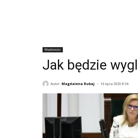
Wiadomości
Jak będzie wygl
-
Autor:
Magdalena Rubaj
16 lipca 2020 8:34