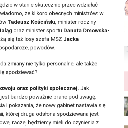
dzie w stanie skutecznie przeciwdziałać
ż wiadomo, że kilkoro obecnych ministrów: w
sów
Tadeusz Kościński
, minister rodziny
aląg
oraz minister sportu
Danuta Dmowska-
żą się też losy szefa MSZ
Jacka
ż gospodarcze, powodów.
a zmiany nie tylko personalne, ale także
się spodziewać?
zwoju oraz polityki społecznej.
Jak
ie jest bardzo poważnie brane pod uwagę.
 i pokazania, że nowy gabinet nastawia się
, której druga odsłona spodziewana jest
dowe, raczej będziemy mieli do czynienia z