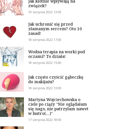
Jak kłótnie wpływają na
związek?
19 sierpnia 2022 13:00
Jak uchronić się przed
złamanym sercem? Oto 10
zasad!
18 sierpnia 2022 17:00
Wodna terapia na worki pod
oczami? To działa!
18 sierpnia 2022 15:00
Jak często czyścić gąbeczkę
do makijażu?
18 sierpnia 2022 13:00
Martyna Wojciechowska o
ciele po ciąży ”Nie oglądałam
się nago, nie patrzyłam nawet
w lustro(…)”
17 sierpnia 2022 18:00