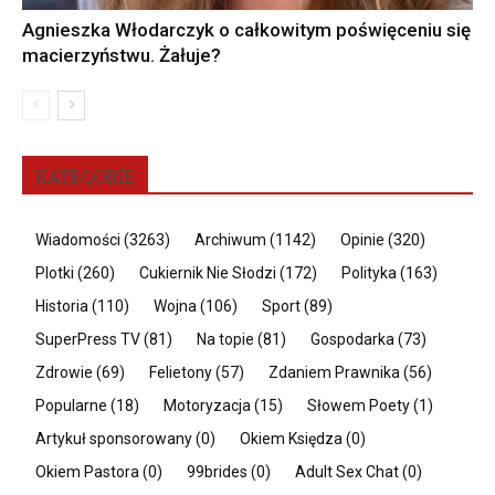
Agnieszka Włodarczyk o całkowitym poświęceniu się
macierzyństwu. Żałuje?
KATEGORIE
Wiadomości
(3263)
Archiwum
(1142)
Opinie
(320)
Plotki
(260)
Cukiernik Nie Słodzi
(172)
Polityka
(163)
Historia
(110)
Wojna
(106)
Sport
(89)
SuperPress TV
(81)
Na topie
(81)
Gospodarka
(73)
Zdrowie
(69)
Felietony
(57)
Zdaniem Prawnika
(56)
Popularne
(18)
Motoryzacja
(15)
Słowem Poety
(1)
Artykuł sponsorowany
(0)
Okiem Księdza
(0)
Okiem Pastora
(0)
99brides
(0)
Adult Sex Chat
(0)