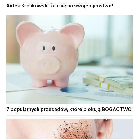
Antek Królikowski żali się na swoje ojcostwo!
7 popularnych przesądów, które blokują BOGACTWO!