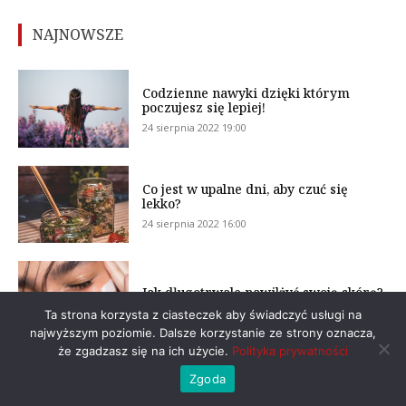
NAJNOWSZE
Codzienne nawyki dzięki którym
poczujesz się lepiej!
24 sierpnia 2022 19:00
Co jest w upalne dni, aby czuć się
lekko?
24 sierpnia 2022 16:00
Jak długotrwale nawilżyć swoją skórę?
24 sierpnia 2022 13:00
Ta strona korzysta z ciasteczek aby świadczyć usługi na
najwyższym poziomie. Dalsze korzystanie ze strony oznacza,
że zgadzasz się na ich użycie.
Polityka prywatności
Zgoda
6 nawyków, które są receptą na
szczęśliwy związek!