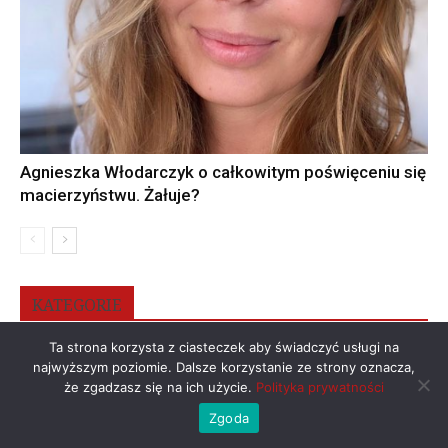
Agnieszka Włodarczyk o całkowitym poświęceniu się
macierzyństwu. Żałuje?
KATEGORIE
Ta strona korzysta z ciasteczek aby świadczyć usługi na
Wiadomości
(3263)
Archiwum
(1142)
Opinie
(320)
najwyższym poziomie. Dalsze korzystanie ze strony oznacza,
że zgadzasz się na ich użycie.
Polityka prywatności
Plotki
(260)
Cukiernik Nie Słodzi
(172)
Polityka
(163)
Zgoda
Historia
(110)
Wojna
(106)
Sport
(89)